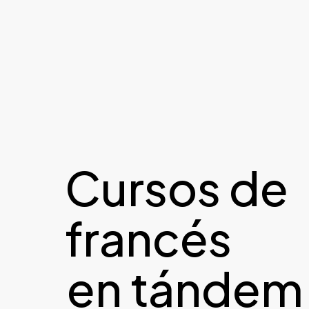
Cursos de
francés
en tándem