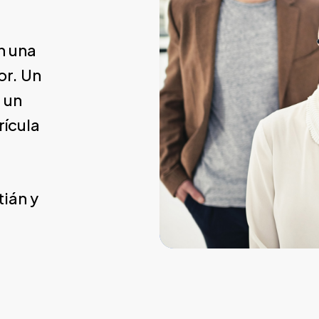
n una
or. Un
 un
rícula
ián y