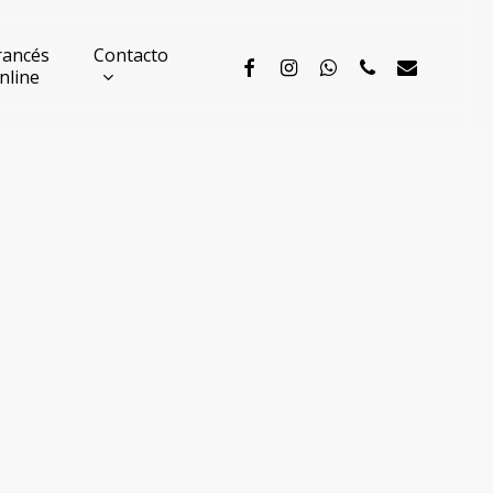
rancés
Contacto
facebook
instagram
whatsapp
phone
email
nline